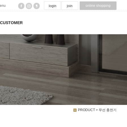
menu
online shopping
login
join
CUSTOMER
PRODUCT > 무선 충전기