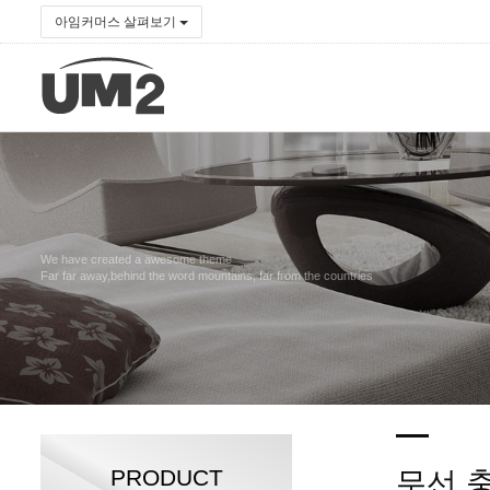
아임커머스 살펴보기
We have created a awesome theme
Far far away,behind the word mountains, far from the countries
PRODUCT
무선 