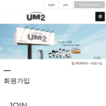
online shopping
login
join
We have created a awesome theme
Far far away,behind the word mountains, far from the countries
MEMBER > 회원가입
회원가입
JOIN