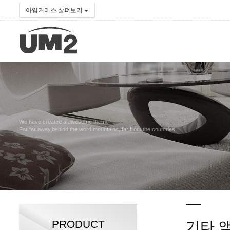
아임커머스 살펴보기
We have created a awesome theme
Far far away,behind the word mountains, far from the countries
PRODUCT
기타 