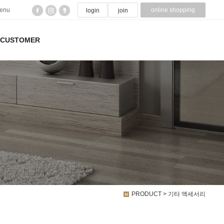
menu
online shopping
login
join
CUSTOMER
PRODUCT > 기타 액세서리