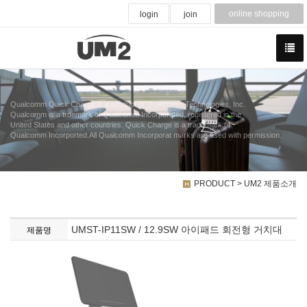
online shopping
login
join
Qualcomm Quick Charge is a product of Qualcomm Technologies, Inc.
Qualcomm is a trdemark of Qualcomm Incorporated, registered in the
United States and other countries. Quick Charge is a trademark of
Qualcomm Incorported.All Qualcomm Incorporat marks are used with permission.
PRODUCT > UM2 제품소개
UMST-IP11SW / 12.9SW 아이패드 회전형 거치대
제품명