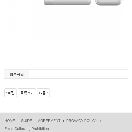
첨부파일
HOME
GUIDE
AGREEMENT
PROVACY POLICY
Email Collecting Prohibition