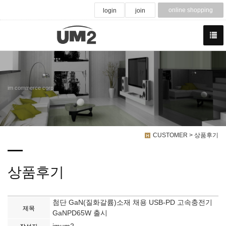
online shopping
login
join
im commerce corp
CUSTOMER > 상품후기
상품후기
첨단 GaN(질화갈륨)소재 채용 USB-PD 고속충전기
제목
GaNPD65W 출시