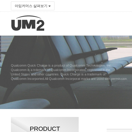
아임커머스 살펴보기
Qualcomm Quick Charge is a product of Qualcomm Technologies, Inc.
Qualcomm is a trdemark of Qualcomm Incorporated, registered in the
United States and other countries. Quick Charge is a trademark of
Qualcomm Incorported.All Qualcomm Incorporat marks are used with permission.
PRODUCT