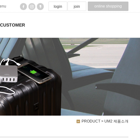
menu
online shopping
login
join
CUSTOMER
PRODUCT > UM2 제품소개